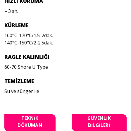
HIZLI KURUMA
– 3 sn.
KÜRLEME
160°C-170°C/1.5-2dak.
140°C-150°C/2-2.5dak.
RAGLE KALINLIĞI
60-70 Shore U Type
TEMİZLEME
Su ve sünger ile
TEKNİK
GÜVENLİK
DÖKÜMAN
BİLGİLERİ