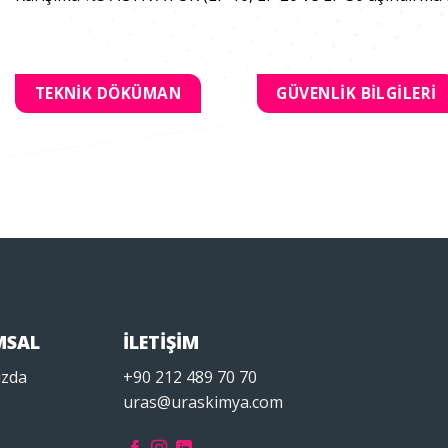
TEKNİK DÖKÜMAN
GÜVENLİK BİLGİLERİ
MSAL
İLETİŞİM
ızda
+90 212 489 70 70
uras@uraskimya.com