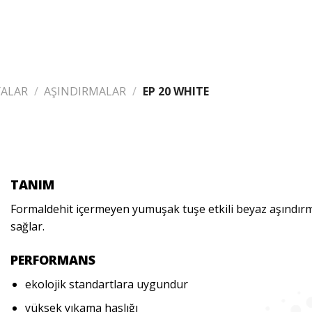
YALAR
/
AŞINDIRMALAR
/
EP 20 WHITE
TANIM
Formaldehit içermeyen yumuşak tuşe etkili beyaz aşındırma
sağlar.
PERFORMANS
ekolojik standartlara uygundur
yüksek yıkama haslığı