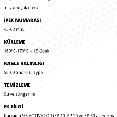
yumuşak doku
İPEK NUMARASI
43-62 mm.
KÜRLEME
160°C-170°C – 1.5-2dak.
RAGLE KALINLIĞI
55-60 Shore U Type
TEMİZLEME
Su ve sünger ile
EK BİLGİ
Karışıma %5 ACTIVATOR (EP 10, EP 20 ve EP 30 aşındırma iç