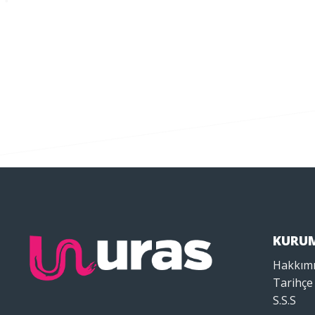
KURU
Hakkım
Tarihçe
S.S.S