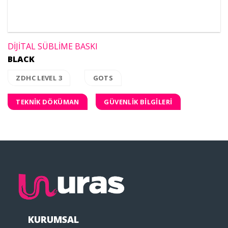
DİJİTAL SÜBLİME BASKI
BLACK
ZDHC LEVEL 3
GOTS
TEKNİK DÖKÜMAN
GÜVENLİK BİLGİLERİ
KURUMSAL